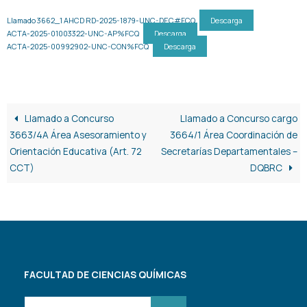
Llamado 3662_1 AHCD RD-2025-1879-UNC-DEC#FCQ
Descarga
ACTA-2025-01003322-UNC-AP%FCQ
Descarga
ACTA-2025-00992902-UNC-CON%FCQ
Descarga
Llamado a Concurso
Llamado a Concurso cargo
3663/4A Área Asesoramiento y
3664/1 Área Coordinación de
Orientación Educativa (Art. 72
Secretarías Departamentales –
CCT)
DQBRC
FACULTAD DE CIENCIAS QUÍMICAS
Buscar: