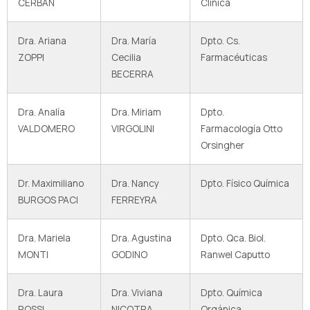
CERBAN
Clínica
Dra. Ariana
Dra. María
Dpto. Cs.
ZOPPI
Cecilia
Farmacéuticas
BECERRA
Dra. Analía
Dra. Miriam
Dpto.
VALDOMERO
VIRGOLINI
Farmacología Otto
Orsingher
Dr. Maximiliano
Dra. Nancy
Dpto. Físico Química
BURGOS PACI
FERREYRA
Dra. Mariela
Dra. Agustina
Dpto. Qca. Biol.
MONTI
GODINO
Ranwel Caputto
Dra. Laura
Dra. Viviana
Dpto. Química
ROSSI
NICOTRA
Orgánica