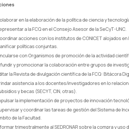
ciones
olaborar en la elaboración de la política de ciencia y tecnologí
epresentar a la FCQ en el Consejo Asesor de la SeCyT-UNC.
oordinar acciones con los institutos de CONICET alojados en
lanificar políticas conjuntas.
incularse con Organismos de promoción de la actividad científ
ifundir y promocionar la colaboración entre grupos de investig
ditar la Revista de divulgación científica de la FCQ: Bitácora Digi
rindar asistencia a los docentes/investigadores en lo relacion
ubsidios y becas (SECYT, CIN, otras).
mpulsar la implementación de proyectos de innovación tecnol
upervisar y coordinar las tareas de gestión del Sistema de Inc
mbito de la Facultad.
nformar trimestralmente al SEDRONAR sobre la compra y uso de