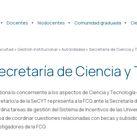
Docentes
Nodocentes
Comunidad graduada
Ci
acultad
»
Gestión institucional
»
Autoridades
»
Secretaría de Ciencia y 
ecretaría de Ciencia y
iona lo concerniente a los aspectos de Ciencia y Tecnología de
etario/a de la SeCYT representa a la FCQ ante la Secretaría 
dina tareas de gestión del Sistema de Incentivos de las Unive
a de coordinar cuestiones relacionadas con becas y subsidi
stigadores de la FCQ.