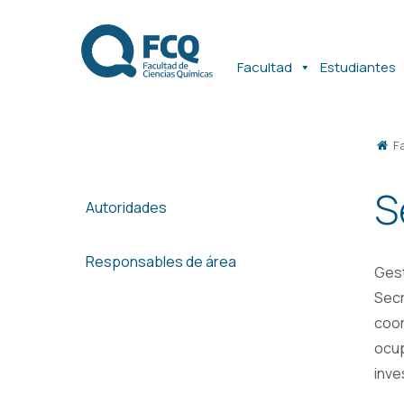
Ir
Ir
al
al
contenido
contenido
Facultad
Estudiantes
F
S
Autoridades
Responsables de área
Gest
Secr
coor
ocup
inve