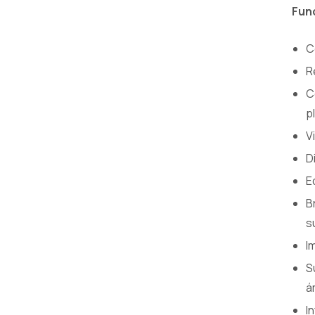
Fun
C
R
C
p
V
D
E
B
s
I
S
á
I