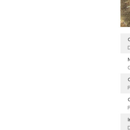
D
G
P
P
D