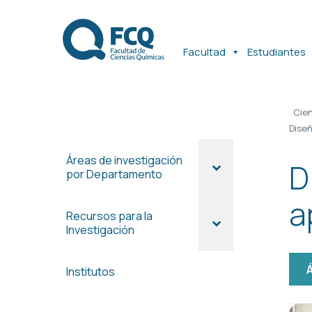
Ir
Ir
al
al
contenido
contenido
Facultad
Estudiantes
Cien
Dise
Áreas de investigación
D
por Departamento
a
Recursos para la
Investigación
Institutos