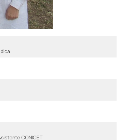
édica
r Asistente CONICET