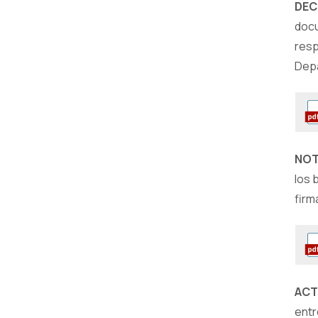
DEC
docu
resp
Depa
NOT
los 
firm
ACT
entr