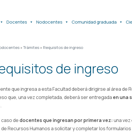
Docentes
Nodocentes
Comunidad graduada
Ci
odocentes
»
Trámites
»
Requisitos de ingreso
equisitos de ingreso
gente que ingresa a esta Facultad deberá dirigirse al área de
eso que, una vez completada, deberá ser entregada
en una s
.
l caso de
docentes que ingresan por primera vez:
una vez 
 de Recursos Humanos a solicitar y completar los formularios de