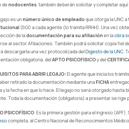
o de
nodocentes
, también deberán solicitar y completar aquí
egajo es un
número único de empleado
que otorga la UNC a 
itucional
(SGI) a cada agente (lo tramita RRHH). Una vez obten
ección de la
documentación para su afiliación
en la
obra s
girse al sector Afiliaciones. También podrá solicitar copia fiel
á descargarla una vez protocolizada del
Digesto de la UNC
. 
entación obligatoria, del
APTO PSICOFISICO
y del
CERTIFI
UISITOS PARA ABRIR LEGAJO:
El agente que inicia los trám
aber retirado la documentación mediante una
FICHA
entrega
ra y la fecha en que lo hace. El legajo no será otorgado hasta 
te. Toda la documentación (obligatoria) a presentar se rige 
O PSICOFÍSICO
. Es la primera gestión para el ingreso (APF). 
eso
completa, al Centro Nacional de Reconocimientos Médico