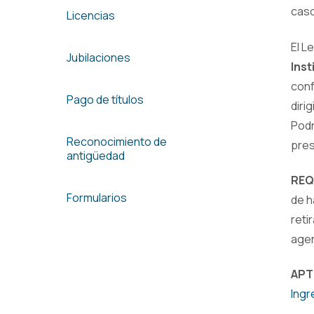
cas
Licencias
El L
Jubilaciones
Inst
conf
Pago de títulos
diri
Podr
Reconocimiento de
pres
antigüedad
REQ
Formularios
de h
reti
agen
APT
Ingr