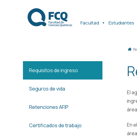
Ir
Ir
al
al
contenido
contenido
Facultad
Estudiantes
N
R
Requisitos de ingreso
Seguros de vida
El a
ingr
Retenciones AFIP
área
En e
Certificados de trabajo
área