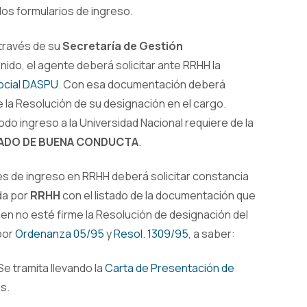
 los formularios de ingreso.
través de su
Secretaría de Gestión
ido, el agente deberá solicitar ante RRHH la
ocial DASPU
. Con esa documentación deberá
 de la Resolución de su designación en el cargo.
Todo ingreso a la Universidad Nacional requiere de la
CADO DE BUENA CONDUCTA
.
ites de ingreso en RRHH deberá solicitar constancia
da por
RRHH
con el listado de la documentación que
bien no esté firme la Resolución de designación del
por
Ordenanza 05/95
y
Resol. 1309/95
, a saber:
Se tramita llevando la
Carta de Presentación de
s.