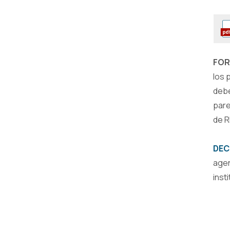
FOR
los 
debe
pare
de R
DEC
age
inst