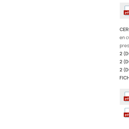
CER
en c
pres
2 (
2 (
2 (
FIC