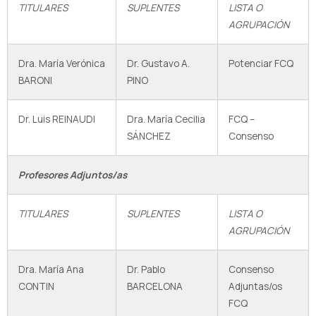
TITULARES
SUPLENTES
LISTA O
AGRUPACIÓN
Dra. María Verónica
Dr. Gustavo A.
Potenciar FCQ
BARONI
PINO
Dr. Luis REINAUDI
Dra. María Cecilia
FCQ –
SÁNCHEZ
Consenso
Profesores Adjuntos/as
TITULARES
SUPLENTES
LISTA O
AGRUPACIÓN
Dra. María Ana
Dr. Pablo
Consenso
CONTIN
BARCELONA
Adjuntas/os
FCQ