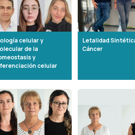
ología celular y
Letalidad Sintétic
olecular de la
Cáncer
omeostasis y
iferenciación celular