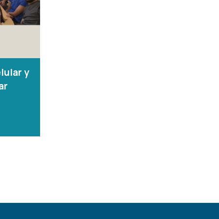
lular y
ar