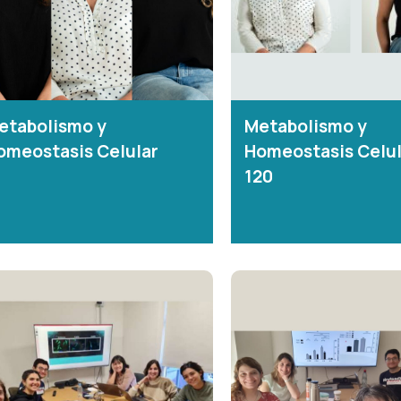
etabolismo y
Metabolismo y
omeostasis Celular
Homeostasis Celul
120