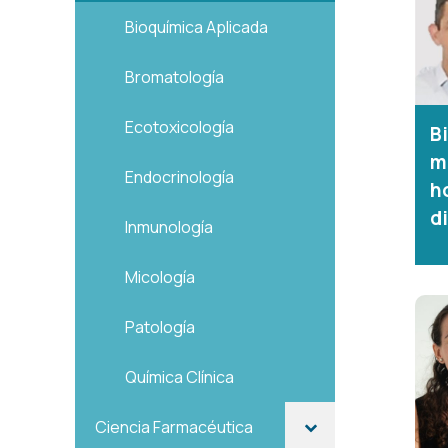
Bioquímica Aplicada
Bromatología
Ecotoxicología
Bi
m
Endocrinología
h
d
Inmunología
Micología
Patología
Química Clínica
Ciencia Farmacéutica