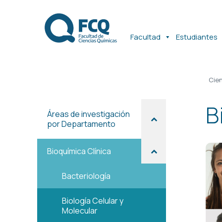
Ir
Ir
al
al
contenido
contenido
Facultad
Estudiantes
Cien
B
Áreas de investigación
por Departamento
Bioquímica Clínica
Bacteriología
Biología Celular y
Molecular