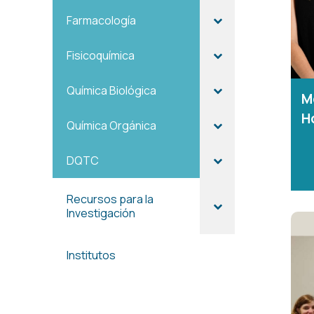
Farmacología
Fisicoquímica
Química Biológica
M
H
Química Orgánica
DQTC
Recursos para la
Investigación
Institutos