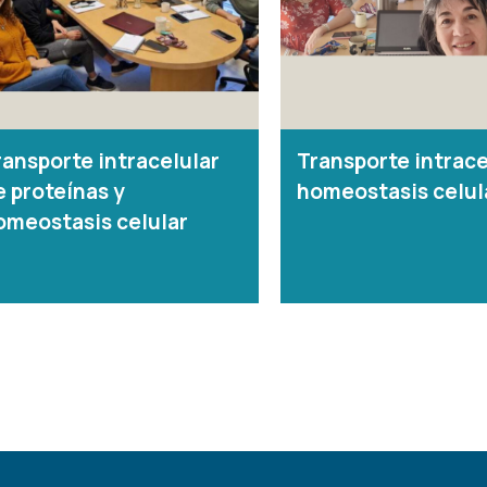
ransporte intracelular
Transporte intrace
e proteínas y
homeostasis celul
omeostasis celular