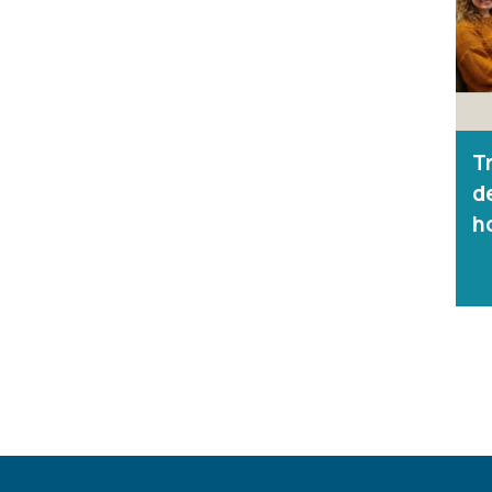
T
d
h