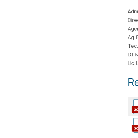
Admi
Dire
Agen
Ag. 
Tec.
D.I.
Lic.
Re