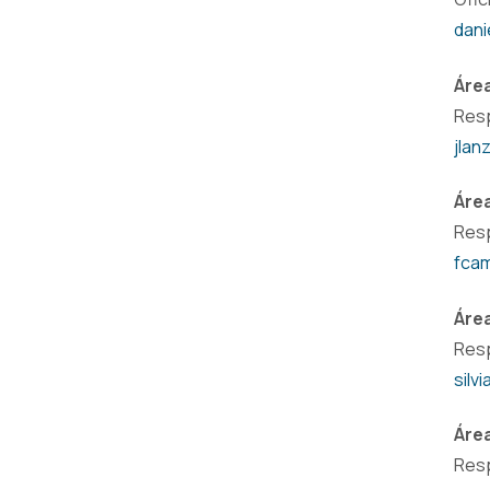
dani
Área
Resp
jlan
Área
Resp
fca
Áre
Resp
silv
Áre
Resp