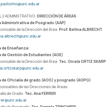
.pastorino@unc.edu.ar
L 2 ADMINISTRATIVO:
DIRECCIÓN DE ÁREAS
a Administrativa de Posgrado (AAP)
onsable de la Dirección del Área:
Prof. Betina ALBRECHT
na.albrecht@unc.edu.ar
a de Enseñanza:
 de Gestión de Estudiantes (AGE)
onsable de la Dirección del Área:
Tec. Gicela ORTIZ SKARP
la.ortizskarp@unc.edu.ar
a de Oficialía de grado (AOG) y posgrado (AOPG)
onsables de las Direcciones de Áreas:
ialía de Grado:
Tec. Ana FERRER
rer@unc.edu.ar
ialía de Posgrado:
Tec. Daniela TRINCHIERI