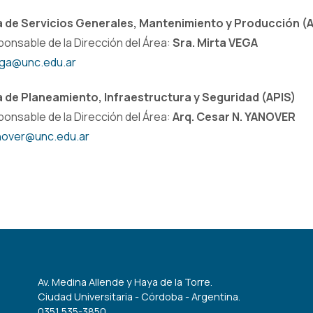
a de Servicios Generales, Mantenimiento y Producción 
onsable de la Dirección del Área:
Sra. Mirta VEGA
ga@unc.edu.ar
 de Planeamiento, Infraestructura y Seguridad (APIS)
onsable de la Dirección del Área:
Arq. Cesar N. YANOVER
nover@unc.edu.ar
Av. Medina Allende y Haya de la Torre.
Ciudad Universitaria - Córdoba - Argentina.
0351 535-3850