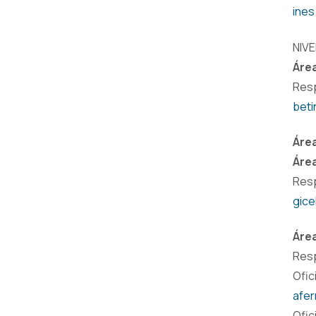
ines
NIVE
Áre
Resp
beti
Áre
Área
Resp
gice
Áre
Resp
Ofic
afer
Ofic