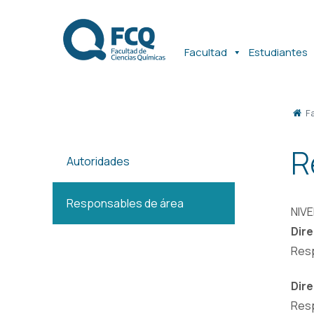
Ir
Ir
al
al
contenido
contenido
Facultad
Estudiantes
F
R
Autoridades
Responsables de área
NIVE
Dire
Resp
Dir
Resp