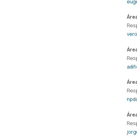
eug
Áre
Resp
ver
Áre
Resp
adif
Áre
Resp
npd
Área
Resp
jorg