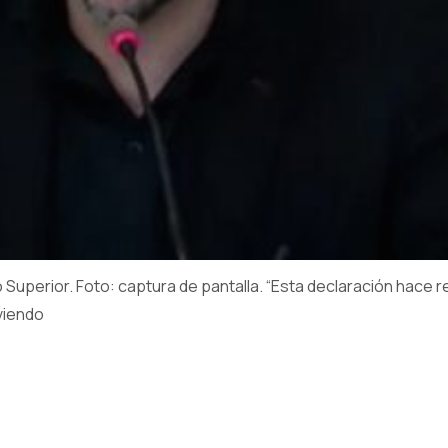
Superior. Foto: captura de pantalla. “Esta declaración hace refe
viendo