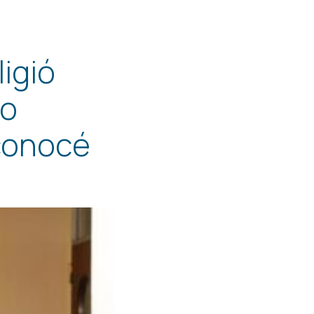
igió
jo
 conocé