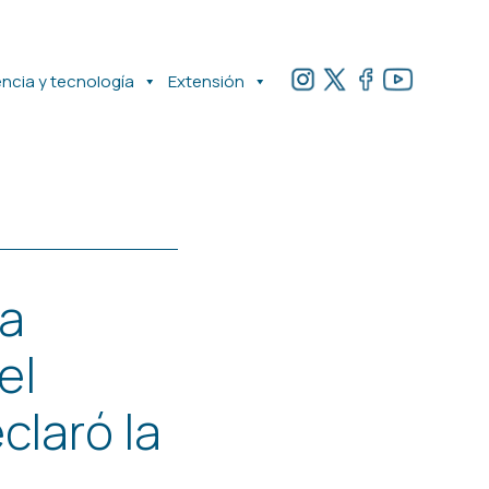
encia y tecnología
Extensión
na
el
claró la