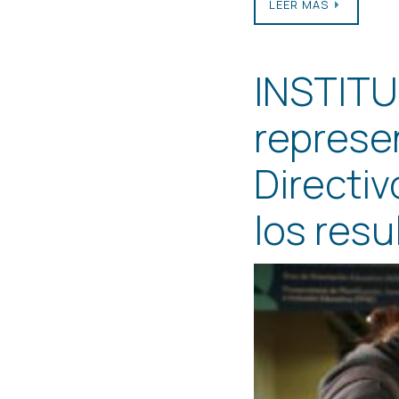
LEER MÁS
INSTITUC
represe
Directi
los resu