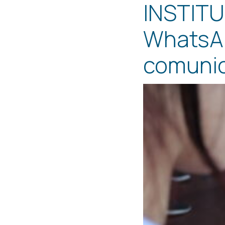
INSTITU
WhatsAp
comunic