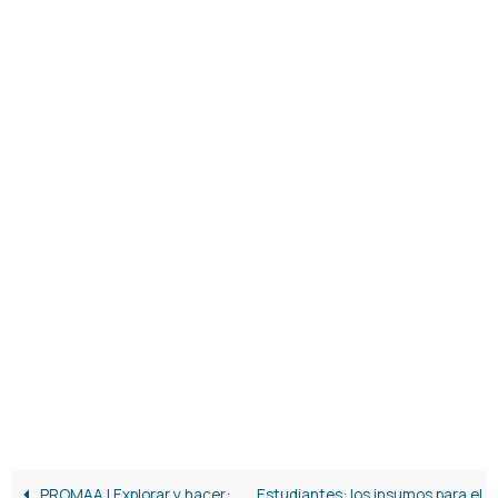
PROMAA | Explorar y hacer:
Estudiantes: los insumos para el