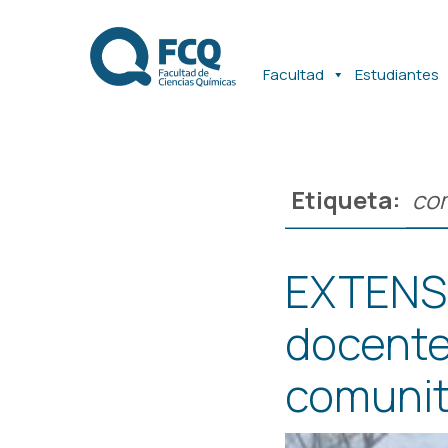
Ir
Ir
al
al
contenido
contenido
Facultad
Estudiantes
Etiqueta:
co
EXTENSI
docente
comunit