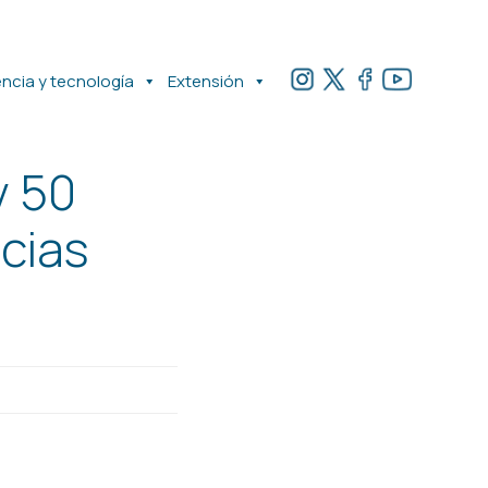
encia y tecnología
Extensión
y 50
cias