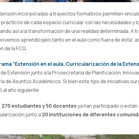
xtensión incorporadas a trayectos formativos permiten vincula
-prácticos de cada espacio curricular con las necesidades y l
ndo así a la transformación de una realidad determinada. A tr
movemos aprendizajes tanto en el aula como fuera de ésta”, a
ón de la FCQ.
rama
“Extensión en el aula, Curricularización de la Exten
 de Extensión junto a la Prosecretaría de Planificación, Innova
ría de Asuntos Académicos. Si bien este tipo de iniciativas sur
 al año siguiente.
,
270 estudiantes y 50 docentes
ya han participado o están
ularización junto a
20 instituciones de diferentes comunid