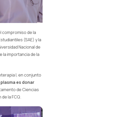
el compromiso de la
tudiantiles (SAE) y la
niversidad Nacional de
 la importancia de la
oterapia I, en conjunto
 plasma es donar
artamento de Ciencias
n de la FCQ.