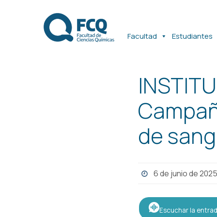
Ir
Ir
al
al
contenido
contenido
Facultad
Estudiantes
INSTITU
Campaña
de sang
6 de junio de 202
Escuchar la entra