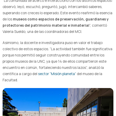
“La comunidad se acercó e interaccionó con los distintos espacios:
observó, leyó, escuchó, preguntó, jugó, intercambió saberes,
superando con creces lo esperado. Este evento reafirmó la esencia
de los
museos como espacios de preservación, guardianes y
protectores del patrimonio material e inmaterial
”, comentó
Valeria Sueldo, una de las coordinadoras del MCI.
Asimismo, la docente e investigadora puso en valor el trabajo
colectivo de estos espacios. “La actividad también fue significativa
porque nos permitió seguir construyendo comunidad entre los
propios museos de la UNC, ya que 14 de ellos compartieron este
encuentro en común, fortaleciendo nuestros lazos”, analizó la
científica a cargo del
sector “Misión planeta”
del museo de la
Facultad.