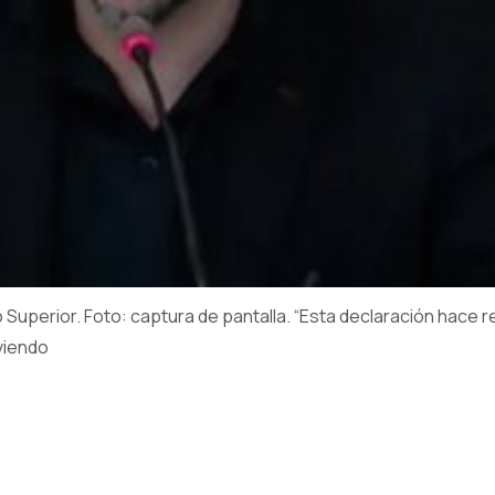
Superior. Foto: captura de pantalla. “Esta declaración hace refe
viendo