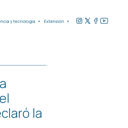
encia y tecnología
Extensión
na
el
claró la