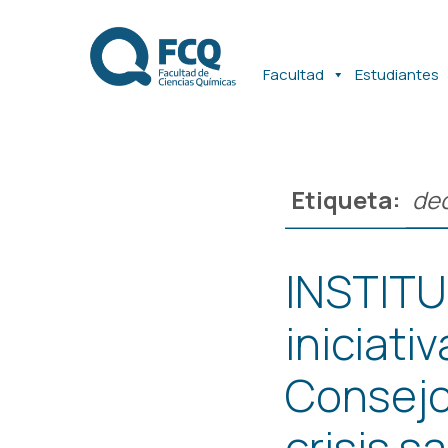
Ir
Ir
al
al
contenido
contenido
Facultad
Estudiantes
Etiqueta:
dec
INSTITU
iniciati
Consejo
crisis s