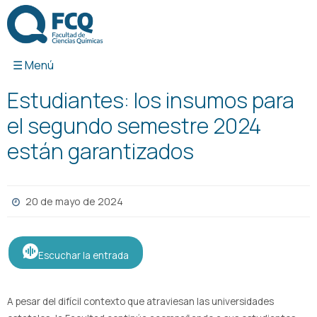
Ir
al
contenido
Estudiantes: los insumos para
el segundo semestre 2024
están garantizados
20 de mayo de 2024
Escuchar la entrada
A pesar del difícil contexto que atraviesan las universidades