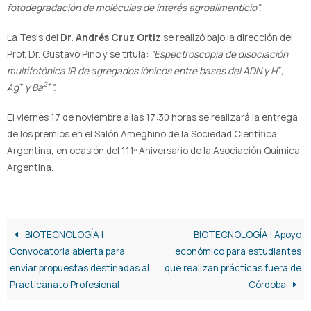
fotodegradación de moléculas de interés agroalimenticio”.
La Tesis del
Dr. Andrés Cruz Ortiz
se realizó bajo la dirección del
Prof. Dr. Gustavo Pino y se titula:
”Espectroscopia de disociación
+
multifotónica IR de agregados iónicos entre bases del ADN y H
,
+
2+
Ag
y Ba
”.
El viernes 17 de noviembre a las 17:30 horas se realizará la entrega
de los premios en el Salón Ameghino de la Sociedad Científica
Argentina, en ocasión del 111º Aniversario de la Asociación Química
Argentina.
BIOTECNOLOGÍA |
BIOTECNOLOGÍA | Apoyo
Convocatoria abierta para
económico para estudiantes
enviar propuestas destinadas al
que realizan prácticas fuera de
Practicanato Profesional
Córdoba