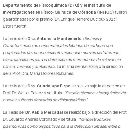
Departamento de Físicoquímica (DFQ) y el Instituto de
Investigaciones en Físico-Química de Córdoba (INFIQC)
fueron
galardonadas por el premio “Dr. Enrique Herrero Ducloux 2023”.
Estas fueron:
La tesis de la
Dra. Antonella Montemerlo
«
Síntesis y
Caracterización de nanomateriales híbridos de carbono con
propiedades de reconocimiento molecular: nuevas plataformas
electroanalíticas para la detección de marcadores de relevancia
clínica, forense y ambiental».
La misma
se realizó bajo la dirección
de la Prof. Dra. María Dolores Rubianes.
La tesis de la
Dra. Guadalupe Firpo
se realizó bajo la dirección del
Prof. Dr. Walter Pelaez y se titula:
“Estudio térmico y fotoquímico de
nuevas sulfonas derivadas de dihidropiridinas”.
La Tesis del
Dr. Pablo Mercadal
se realizó bajo la dirección del Prof.
Dr. Eduardo Andrés Coronado y se titula:
”Nanoestructuras
plasmónicas como dispositivos para la detección ultrasensible o