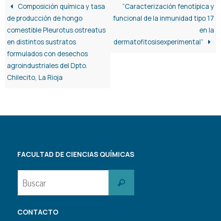
Composición química y tasa
“Caracterización fenotípica y
de producción de hongo
funcional de la inmunidad tipo 17
comestible Pleurotus ostreatus
en la
en distintos sustratos
dermatofitosisexperimental”
formulados con desechos
agroindustriales del Dpto.
Chilecito, La Rioja
FACULTAD DE CIENCIAS QUÍMICAS
Buscar:
Buscar
CONTACTO