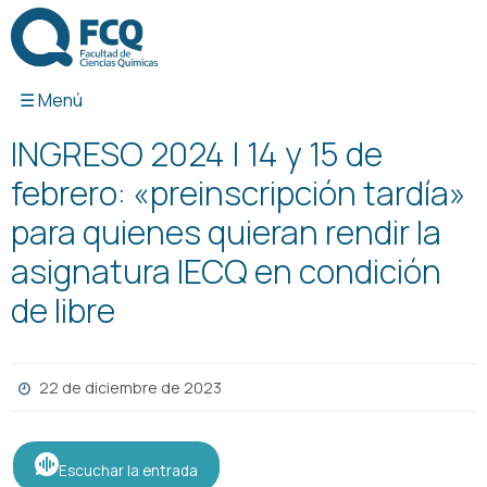
Ir
al
contenido
INGRESO 2024 | 14 y 15 de
febrero: «preinscripción tardía»
para quienes quieran rendir la
asignatura IECQ en condición
de libre
22 de diciembre de 2023
Escuchar la entrada