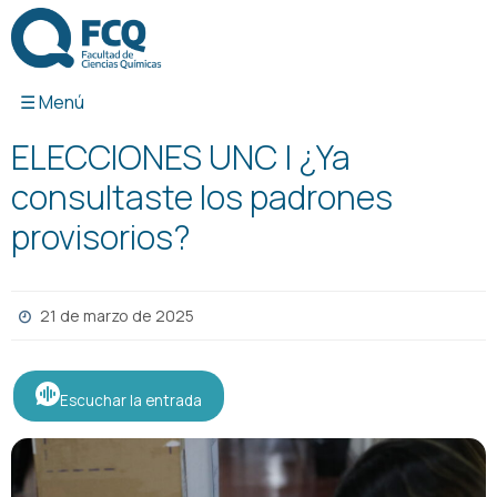
Ir
al
contenido
ELECCIONES UNC | ¿Ya
consultaste los padrones
provisorios?
21 de marzo de 2025
Escuchar la entrada