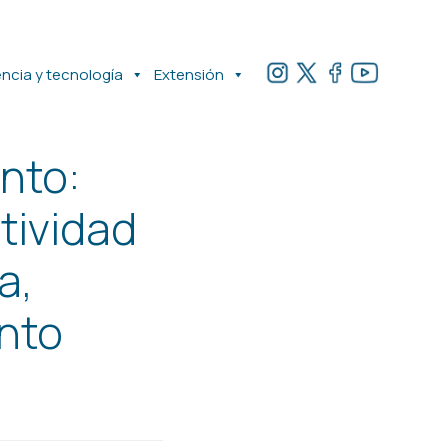
encia y tecnología
Extensión
nto:
tividad
a,
nto