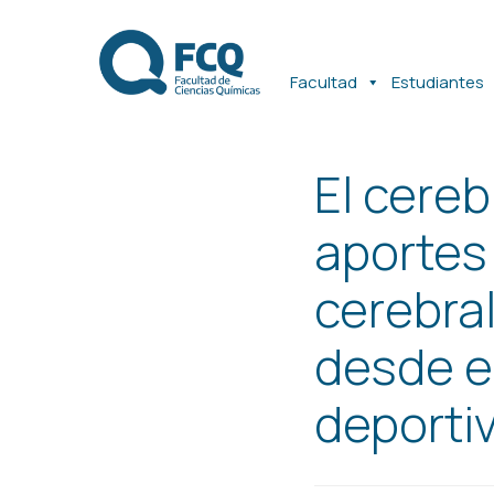
Ir
Ir
al
al
contenido
contenido
Facultad
Estudiantes
El cere
aportes
cerebra
desde e
deporti