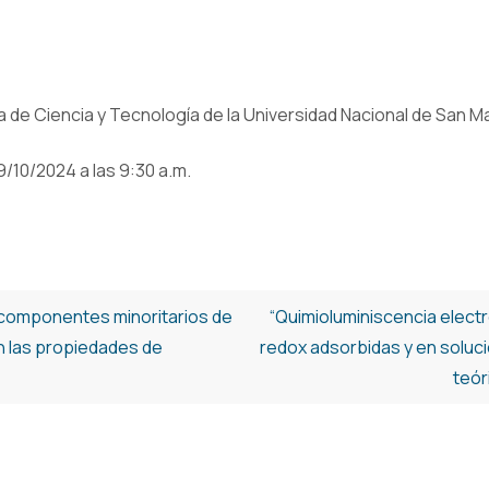
de Ciencia y Tecnología de la Universidad Nacional de San Ma
10/2024 a las 9:30 a.m.
s componentes minoritarios de
“Quimioluminiscencia elec
en las propiedades de
redox adsorbidas y en soluc
teór