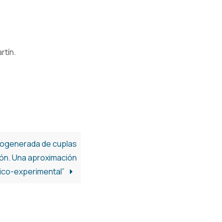
rtín.
trogenerada de cuplas
ión. Una aproximación
ico-experimental”