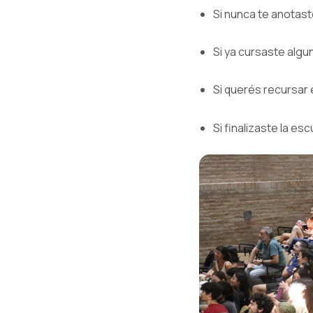
Si nunca te anotast
Si ya cursaste algun
Si querés recursar e
Si finalizaste la es