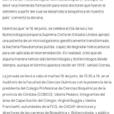
decir una tremenda formación para esos doctores que fueron el
semillero a partir del cual se desarrolla la bioquímica en nuestro
país”, comentó la decana.
Mientras que “el 16 de junio, se celebra el Día de las y los
Biotecnólogos porque la Suprema Corte en Estados Unidos aprobó
una patente de un microorganismo genéticamente transformado,
la bacteria Pseudomonas putida, capaz de degradar hidrocarburos
para ser aplicada en biorremediación. En realidad, creo que de
alguna manera hemos sido biotecnólogas y biotecnólogos desde
siempre, aunque el término aparece recién en 1919”, señaló Correa.
La jornada se llevó a cabo el martes 16 de junio, de 15.30 a 18, en el
Auditorio de la Facultad de Ciencias Químicas con la presencia de la
presidenta del Colegio Profesional de Ciencias Bioquímicas de la
provincia de Córdoba (COBICO), Valeria Pedano; integrantes del
área de Capacitación del Colegio, Virginia Buggia y Valeria
Francisetti; autoridades de la FCQ, de CADAP, directoras y
directores de las carreras de Bioquímica y Biotecnología; y público