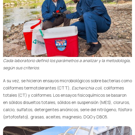
Cada laboratorio definió los parámetros a analizar y la metodología,
según sus criterios
.
A su vez, se hicieron ensayos microbiológicos sobre bacterias como
coliformes termotolerantes (CTT),
Escherichia coli
, coliformes
totales (CT) y coliformes. Los ensayos fisicoquímicos se basaron
en sólidos disueltos totales, sólidos en suspensión (MES), cloruros,
calcio, sulfatos, detergentes aniónicos, serie del nitrógeno, fósforo
(ortofosfato), grasas, aceites, magnesio, DQO y DBO5.