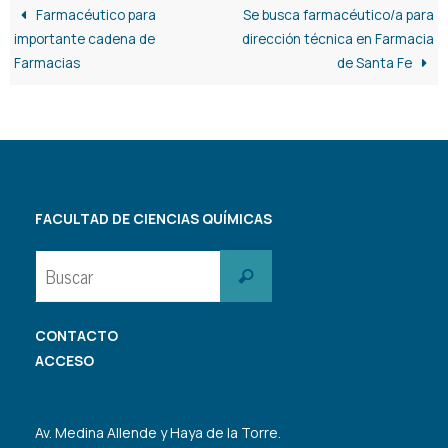
Farmacéutico para
Se busca farmacéutico/a para
importante cadena de
dirección técnica en Farmacia
Farmacias
de Santa Fe
FACULTAD DE CIENCIAS QUÍMICAS
Buscar:
Buscar
CONTACTO
ACCESO
Av. Medina Allende y Haya de la Torre.