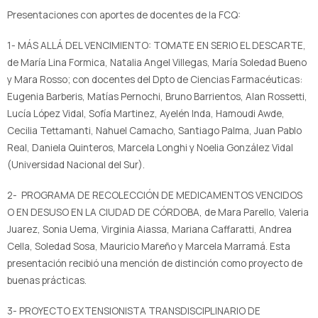
Presentaciones con aportes de docentes de la FCQ:
1- MÁS ALLÁ DEL VENCIMIENTO: TOMATE EN SERIO EL DESCARTE,
de María Lina Formica, Natalia Angel Villegas, María Soledad Bueno
y Mara Rosso; con docentes del Dpto de Ciencias Farmacéuticas:
Eugenia Barberis, Matías Pernochi, Bruno Barrientos, Alan Rossetti,
Lucía López Vidal, Sofía Martinez, Ayelén Inda, Hamoudi Awde,
Cecilia Tettamanti, Nahuel Camacho, Santiago Palma, Juan Pablo
Real, Daniela Quinteros, Marcela Longhi y Noelia González Vidal
(Universidad Nacional del Sur).
2- PROGRAMA DE RECOLECCIÓN DE MEDICAMENTOS VENCIDOS
O EN DESUSO EN LA CIUDAD DE CÓRDOBA, de Mara Parello, Valeria
Juarez, Sonia Uema, Virginia Aiassa, Mariana Caffaratti, Andrea
Cella, Soledad Sosa, Mauricio Mareño y Marcela Marramá. Esta
presentación recibió una mención de distinción como proyecto de
buenas prácticas.
3- PROYECTO EXTENSIONISTA TRANSDISCIPLINARIO DE