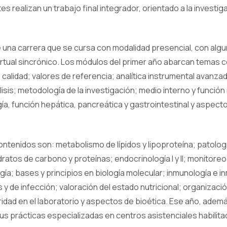
tes realizan un trabajo final integrador, orientado a la investig
de una carrera que se cursa con modalidad presencial, con al
irtual sincrónico. Los módulos del primer año abarcan temas
a calidad; valores de referencia; analítica instrumental avanza
sis; metodología de la investigación; medio interno y función r
a, función hepática, pancreática y gastrointestinal y aspecto
ontenidos son: metabolismo de lípidos y lipoproteína; patolog
ratos de carbono y proteínas; endocrinología I y II; monitore
gía; bases y principios en biología molecular; inmunología e 
 de infección; valoración del estado nutricional; organizació
idad en el laboratorio y aspectos de bioética. Ese año, además
us prácticas especializadas en centros asistenciales habilit