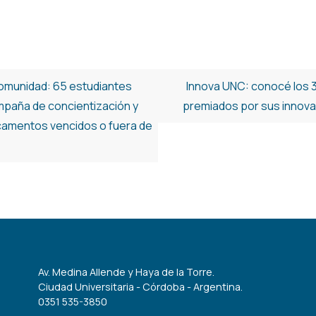
 comunidad: 65 estudiantes
Innova UNC: conocé los 
ampaña de concientización y
premiados por sus innova
camentos vencidos o fuera de
Av. Medina Allende y Haya de la Torre.
Ciudad Universitaria - Córdoba - Argentina.
0351 535-3850