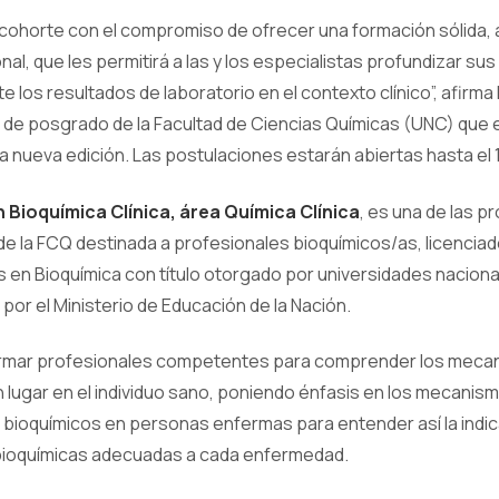
 cohorte con el compromiso de ofrecer una formación sólida, 
onal, que les permitirá a las y los especialistas profundizar s
te los resultados de laboratorio en el contexto clínico”, afirma
ra de posgrado de la Facultad de Ciencias Químicas (UNC) que
a nueva edición. Las postulaciones estarán abiertas hasta el
 Bioquímica Clínica, área Química Clínica
, es una de las p
e la FCQ destinada a profesionales bioquímicos/as, licencia
as en Bioquímica con título otorgado por universidades naciona
por el Ministerio de Educación de la Nación.
ormar profesionales competentes para comprender los mecan
n lugar en el individuo sano, poniendo énfasis en los mecani
bioquímicos en personas enfermas para entender así la indic
 bioquímicas adecuadas a cada enfermedad.