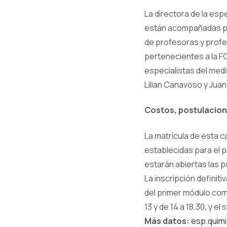
La directora de la espe
están acompañadas por 
de profesoras y profe
pertenecientes a la F
especialistas del med
Lilian Canavoso y Juan
Costos, postulacione
La matrícula de esta 
establecidas para el p
estarán abiertas las 
La inscripción definit
del primer módulo come
13 y de 14 a 18.30, y el 
Más datos:
esp.quimi