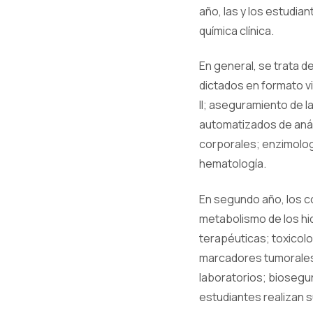
año, las y los estudian
química clínica.
En general, se trata 
dictados en formato v
II; aseguramiento de l
automatizados de análi
corporales; enzimologí
hematología.
En segundo año, los c
metabolismo de los hid
terapéuticas; toxicolo
marcadores tumorales y
laboratorios; biosegur
estudiantes realizan s