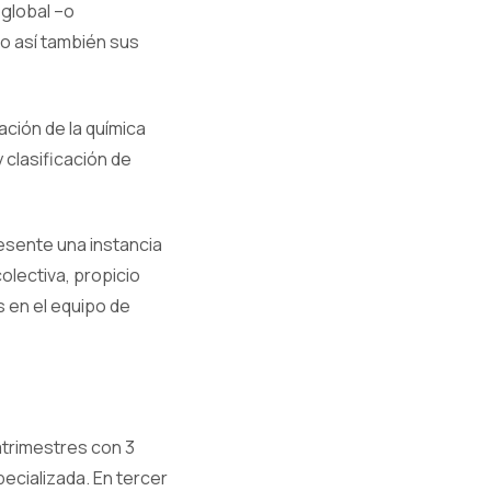
 global –o
o así también sus
ación de la química
y clasificación de
esente una instancia
olectiva, propicio
s en el equipo de
atrimestres con 3
pecializada. En tercer