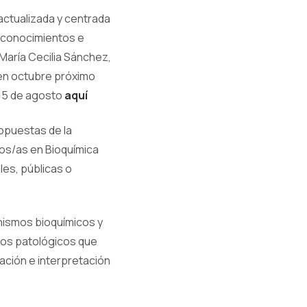
actualizada y centrada
us conocimientos e
 María Cecilia Sánchez,
 en octubre próximo
 15 de agosto
aquí
ropuestas de la
dos/as en Bioquímica
les, públicas o
ismos bioquímicos y
smos patológicos que
ación e interpretación