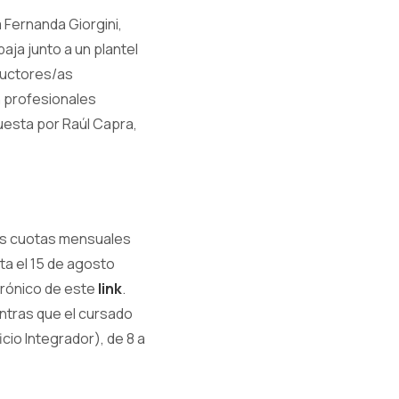
a Fernanda Giorgini,
aja junto a un plantel
ructores/as
n profesionales
uesta por Raúl Capra,
las cuotas mensuales
ta el 15 de agosto
trónico de este
link
.
entras que el cursado
cio Integrador), de 8 a