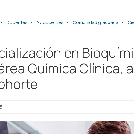
Docentes
Nodocentes
Comunidad graduada
Ci
cialización en Bioquím
 área Química Clínica, 
ohorte
25