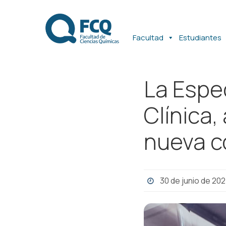
Ir
Ir
al
al
contenido
contenido
Facultad
Estudiantes
La Espe
Clínica,
nueva c
30 de junio de 20