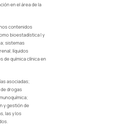
ación en el área de la
gunos contenidos
 como
bioestadística I y
da; sistemas
enal; líquidos
s de química clínica en
ías asociadas;
o de drogas
inmunoquímica;
n y gestión de
, las y los
ados.