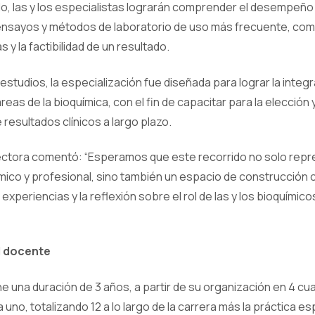
do, las y los especialistas lograrán comprender el desempeño
 ensayos y métodos de laboratorio de uso más frecuente, com
s y la factibilidad de un resultado.
estudios, la especialización fue diseñada para lograr la integr
reas de la bioquímica, con el fin de capacitar para la elección 
resultados clínicos a largo plazo.
rectora comentó: “Esperamos que este recorrido no solo repr
ico y profesional, sino también un espacio de construcción c
experiencias y la reflexión sobre el rol de las y los bioquímico
l docente
ne una duración de 3 años, a partir de su organización en 4 cu
uno, totalizando 12 a lo largo de la carrera más la práctica es