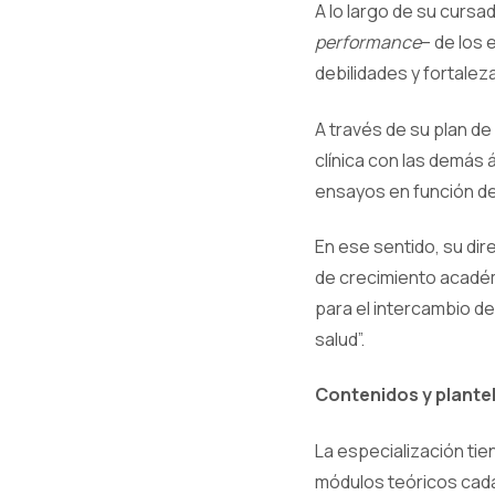
A lo largo de su cursa
performance
– de los
debilidades y fortaleza
A través de su plan de 
clínica con las demás á
ensayos en función de 
En ese sentido, su di
de crecimiento académ
para el intercambio de 
salud”.
Contenidos y plante
La especialización tie
módulos teóricos cada 