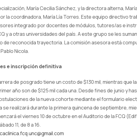
cialización, María Cecilia Sánchez, y la directora alterna, Marí
la coordinadora, María Lía Torres. Este equipo directivo trab
sores integrado por docentes de módulos, tutores/as e inst
CQ y a otras universidades del país. A este grupo se les suma
io de reconocida trayectoria. La comisión asesora está comp
 Pablo Nicola.
s e inscripción definitiva
carrera de posgrado tiene un costo de $130 mil, mientras que 
rimer año son de $125 mil cada una. Desde fines de junio y has
postulaciones de la nueva cohorte mediante el formulario elec
iva se realizará durante la primera quincena de septiembre, mi
nzará el viernes 10 de octubre en el Auditorio de la FCQ (Edifi
sábado 11, de 8 a 16.
caclinica.fcq.unc@gmail.com