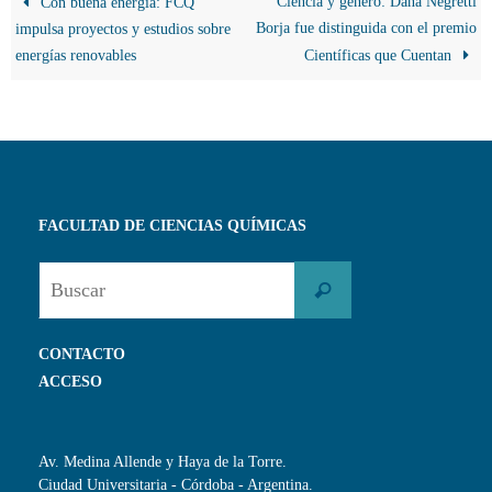
Ciencia y género: Dana Negretti
Con buena energía: FCQ
Borja fue distinguida con el premio
impulsa proyectos y estudios sobre
energías renovables
Científicas que Cuentan
FACULTAD DE CIENCIAS QUÍMICAS
Buscar:
Buscar
CONTACTO
ACCESO
Av. Medina Allende y Haya de la Torre.
Ciudad Universitaria - Córdoba - Argentina.