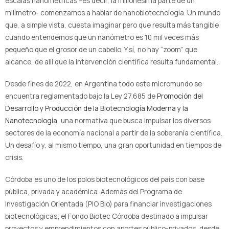
escalas nanométricas –es decir, la millonésima parte de un
milímetro- comenzamos a hablar de nanobiotecnología. Un mundo
que, a simple vista, cuesta imaginar pero que resulta más tangible
cuando entendemos que un nanómetro es 10 mil veces más
pequeño que el grosor de un cabello. Y sí, no hay “zoom” que
alcance, de allí que la intervención científica resulta fundamental.
Desde fines de 2022, en Argentina todo este micromundo se
encuentra reglamentado bajo la Ley 27.685 de
Promoción del
Desarrollo y Producción de la Biotecnología Moderna y la
Nanotecnología
, una normativa que busca impulsar los diversos
sectores de la economía nacional a partir de la soberanía científica.
Un desafío y, al mismo tiempo, una gran oportunidad en tiempos de
crisis.
Córdoba es uno de los polos biotecnológicos del país con base
pública, privada y académica. Además del Programa de
Investigación Orientada (PIO Bio) para financiar investigaciones
biotecnológicas; el Fondo Biotec Córdoba destinado a impulsar
proyectos y emprendimientos con aportes público-privados, desde