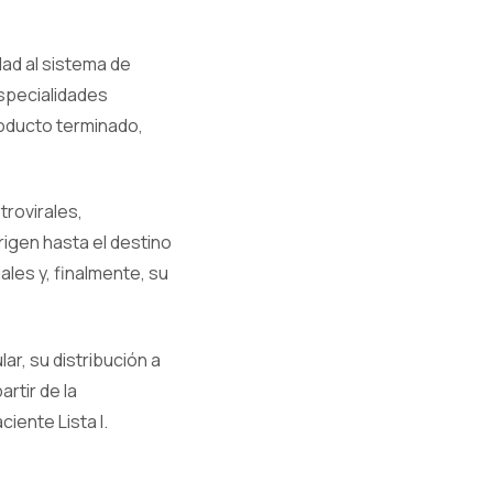
dad al sistema de
especialidades
roducto terminado,
trovirales,
igen hasta el destino
ales y, finalmente, su
ar, su distribución a
rtir de la
iente Lista I.