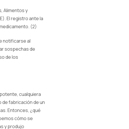
s, Alimentos y
. El registro ante la
l medicamento. (2)
 notificarse al
ptar sospechas de
so de los
 potente, cualquiera
o de fabricación de un
ias. Entonces, ¿qué
 sabemos cómo se
s y produjo