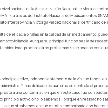
 a nivel nacional es la Administración Nacional de Medicamento
AT), a través del Instituto Nacional de Medicamentos (INAME)
ito interprovincial y otorga validez nacional al certificado de
lta de eficacia o fallas en la calidad de un medicamento, puede
armacovigilancia. Aunque su principal función sea la de rece
también indaga sobre otros problemas relacionados con el u
mo principio activo, independientemente de la vía que tenga, es
se administre. Y más delicado es aún si no se controla el proces
 presta a una contaminación que en este caso fue con bacter
ltó principio activo o no lo sabemos –porque en realidad no
, lo que sí sabemos es que estaba contaminado con bacteria