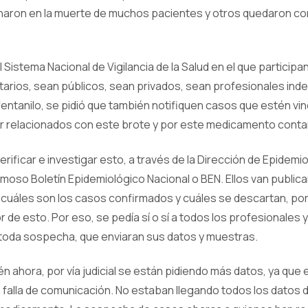
naron en la muerte de muchos pacientes y otros quedaron c
.
 Sistema Nacional de Vigilancia de la Salud en el que participa
tarios, sean públicos, sean privados, sean profesionales in
 fentanilo, se pidió que también notifiquen casos que estén v
 relacionados con este brote y por este medicamento cont
rificar e investigar esto, a través de la Dirección de Epidemio
famoso Boletín Epidemiológico Nacional o BEN. Ellos van publi
o cuáles son los casos confirmados y cuáles se descartan, po
r de esto. Por eso, se pedía sí o sí a todos los profesionales
a toda sospecha, que enviaran sus datos y muestras.
n ahora, por vía judicial se están pidiendo más datos, ya que 
 falla de comunicación. No estaban llegando todos los datos 