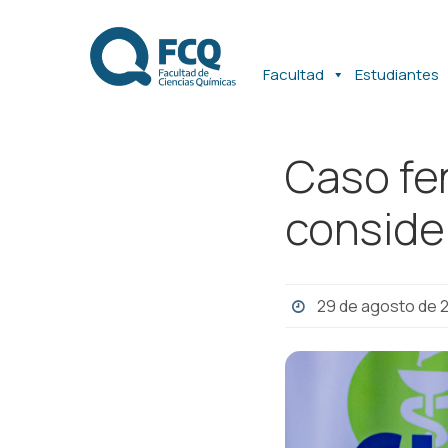
Ir
Ir
al
al
contenido
contenido
Facultad
Estudiantes
Caso fe
conside
29 de agosto de 