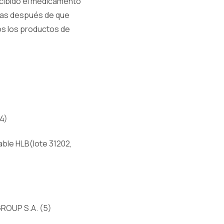
cibido el medicamento
días después de que
odos los productos de
(4)
table HLB(lote 31202,
GROUP S.A. (5)