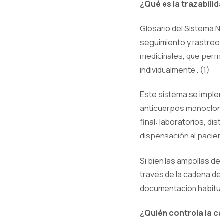
¿Qué es la trazabili
Glosario del Sistema N
seguimiento y rastreo
medicinales, que perm
individualmente”. (1)
Este sistema se imple
anticuerpos monoclona
final: laboratorios, di
dispensación al pacient
Si bien las ampollas d
través de la cadena de
documentación habitual
¿Quién controla la 