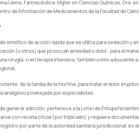
nia Uema. Farmacéutica. Mgter en Ciencias Químicas. Dra. en 
entro de Información de Medicamentos de la Facultad de Cien
?
ide sintético de acción rápida que se utiliza para sedación y a
ación (u otros) que provocan ansiedad o dolor; para el manej
 una cirugía; o en terapia intensiva; también como adyuvante
gional.
tente, de la familia de la morfina, para tratar el dolor irrupt
ia analgésica manejada por especialistas.
de generar adicción, pertenece a la Lista I de Estupefaciente
arse con receta oficial (por triplicado) y requiere documentac
egistro por parte de la autoridad sanitaria jurisdiccional, es de