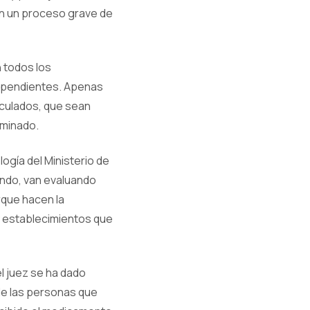
on un proceso grave de
n todos los
dependientes. Apenas
inculados, que sean
aminado.
logía del Ministerio de
cando, van evaluando
rque hacen la
 y establecimientos que
el juez se ha dado
de las personas que