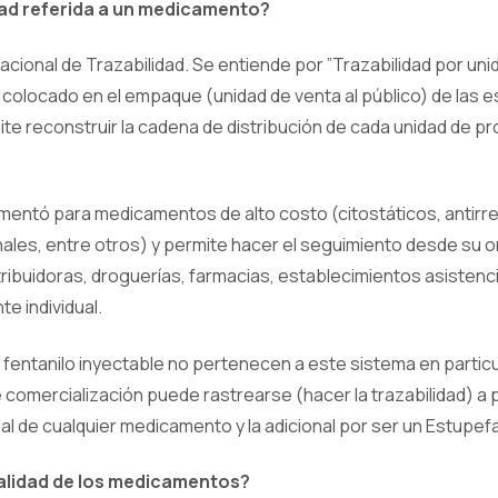
dad referida a un medicamento?
acional de Trazabilidad. Se entiende por ”Trazabilidad por uni
 colocado en el empaque (unidad de venta al público) de las 
ite reconstruir la cadena de distribución de cada unidad de p
mentó para medicamentos de alto costo (citostáticos, antirre
les, entre otros) y permite hacer el seguimiento desde su or
stribuidoras, droguerías, farmacias, establecimientos asistenci
e individual.
e fentanilo inyectable no pertenecen a este sistema en particul
 comercialización puede rastrearse (hacer la trazabilidad) a pa
 de cualquier medicamento y la adicional por ser un Estupefac
calidad de los medicamentos?