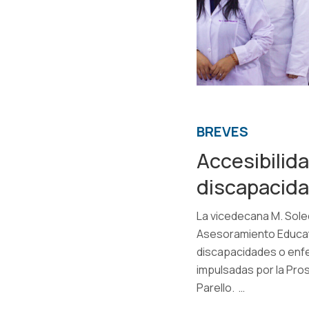
BREVES
Accesibilid
discapacida
La vicedecana M. Soled
Asesoramiento Educati
discapacidades o enf
impulsadas por la Pros
Parello. …