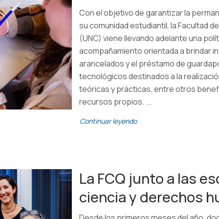
Con el objetivo de garantizar la perma
su comunidad estudiantil, la Facultad d
(UNC) viene llevando adelante una polít
acompañamiento orientada a brindar i
arancelados y el préstamo de guardapo
tecnológicos destinados a la realizació
teóricas y prácticas, entre otros bene
recursos propios. …
Continuar leyendo
La FCQ junto a las es
ciencia y derechos 
Desde los primeros meses del año, do