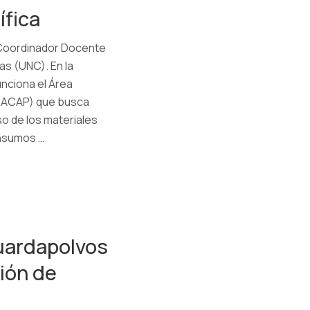
ífica
 Coordinador Docente
as (UNC). En la
nciona el Área
 (ACAP) que busca
so de los materiales
insumos …
uardapolvos
ión de