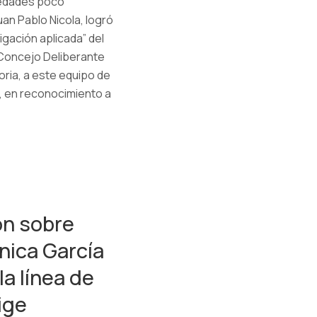
medades poco
uan Pablo Nicola, logró
igación aplicada” del
 Concejo Deliberante
ria, a este equipo de
, en reconocimiento a
ón sobre
ica García
a línea de
ige