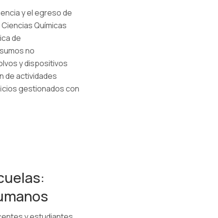
nencia y el egreso de
e Ciencias Químicas
ica de
nsumos no
lvos y dispositivos
n de actividades
ficios gestionados con
cuelas:
humanos
centes y estudiantes