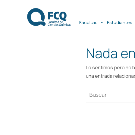
Ir
Ir
al
al
contenido
contenido
Facultad
Estudiantes
Nada en
Lo sentimos pero no h
una entrada relaciona