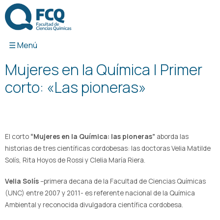
Ir
al
contenido
Mujeres en la Química | Primer
corto: «Las pioneras»
El corto
“Mujeres en la Química: las pioneras”
aborda las
historias de tres científicas cordobesas: las doctoras Velia Matilde
Solís, Rita Hoyos de Rossi y Clelia María Riera.
Velia Solís
–primera decana de la Facultad de Ciencias Químicas
(UNC) entre 2007 y 2011- es referente nacional de la Química
Ambiental y reconocida divulgadora científica cordobesa.